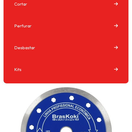
Cortar
Perfurar
Desbastar
Kits