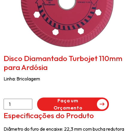
Disco Diamantado Turbojet 110mm
para Ardósia
Linha:
Bricolagem
Faça um
Orçamento
Especificações do Produto
Diâmetro do furo de encaixe: 22,3 mm com bucha redutora